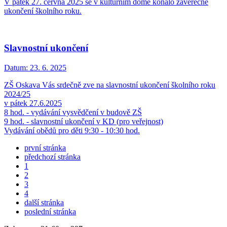
V pátek 27. června 2025 se v kulturním domě konalo závěrečné
ukončení školního roku.
Slavnostní ukončení
Datum:
23. 6. 2025
ZŠ Oskava Vás srdečně zve na slavnostní ukončení školního roku
2024/25
v pátek 27.6.2025
8 hod. - vydávání vysvědčení v budově ZŠ
9 hod. - slavnostní ukončení v KD (pro veřejnost)
Vydávání obědů pro děti 9:30 - 10:30 hod.
první stránka
předchozí stránka
1
2
3
4
další stránka
poslední stránka