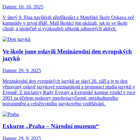
Datum:
10. 10. 2025
V úterý 9. října navštívili předškoláci z Mateřské školy Oskava své
kamarády v první třídě. Malí školáci jim ukázali, jak to ve škole
chodí, a společně si vyzkoušeli několik zábavných aktivit.
Ve škole jsme oslavili Mezinárodní den evropských
jazyků
Datum:
29. 9. 2025
Mezinárodní den evropských jazyků se slaví 26. září a je to den
věnovaný oslavě jazykové rozmanitosti a propagaci studia jazyků v
Evropě. Z iniciativy Rady Evropy a Evropské komise vznikl v roce
2001 za účelem podpory mnohojazyčnosti, mezikulturního
porozumění a celoživotního jazykového vzdělávání.
Exkurze „Praha – Národní muzeum“
Datum:
29. 9. 2025