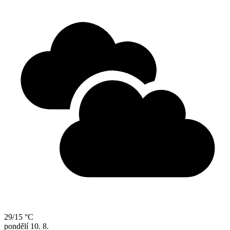
29/15 °C
pondělí
10. 8.