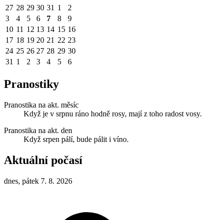
27
28
29
30
31
1
2
3
4
5
6
7
8
9
10
11
12
13
14
15
16
17
18
19
20
21
22
23
24
25
26
27
28
29
30
31
1
2
3
4
5
6
Pranostiky
Pranostika na akt. měsíc
Když je v srpnu ráno hodně rosy, mají z toho radost vosy.
Pranostika na akt. den
Když srpen pálí, bude pálit i víno.
Aktuální počasí
dnes, pátek 7. 8. 2026