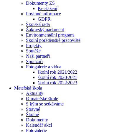
Dokumenty ZŠ
Ke stažení
Povinné informace
GDPR
Školská rada
Žákovský parlament
Environmentální program
Školní poradenské pracoviště
Projekty
Soutěže
Naši partneři
Sponzoři
Fotogalerie a videa
školní rok 2021⁄2022
školní rok 2020⁄2021
školní rok 2022⁄2023
Mateřská škola
Aktuality
O mateřské škole
S kým se setkáváme
Stravné
Školné
Dokumenty
Kalendář akcí
Fotogalerie