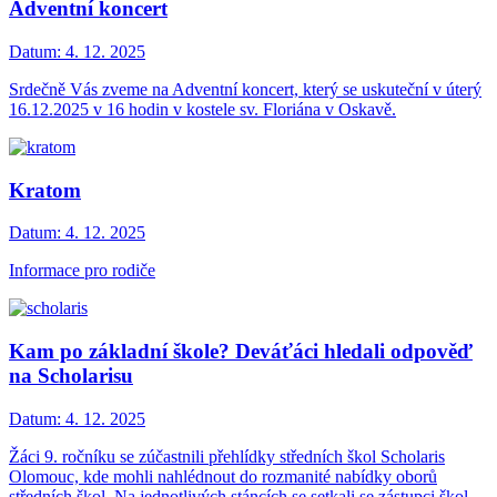
Adventní koncert
Datum:
4. 12. 2025
Srdečně Vás zveme na Adventní koncert, který se uskuteční v úterý
16.12.2025 v 16 hodin v kostele sv. Floriána v Oskavě.
Kratom
Datum:
4. 12. 2025
Informace pro rodiče
Kam po základní škole? Deváťáci hledali odpověď
na Scholarisu
Datum:
4. 12. 2025
Žáci 9. ročníku se zúčastnili přehlídky středních škol Scholaris
Olomouc, kde mohli nahlédnout do rozmanité nabídky oborů
středních škol. Na jednotlivých stáncích se setkali se zástupci škol,