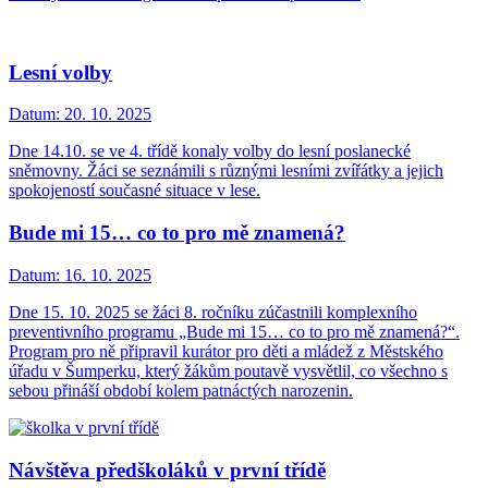
Lesní volby
Datum:
20. 10. 2025
Dne 14.10. se ve 4. třídě konaly volby do lesní poslanecké
sněmovny. Žáci se seznámili s různými lesními zvířátky a jejich
spokojeností současné situace v lese.
Bude mi 15… co to pro mě znamená?
Datum:
16. 10. 2025
Dne 15. 10. 2025 se žáci 8. ročníku zúčastnili komplexního
preventivního programu „Bude mi 15… co to pro mě znamená?“.
Program pro ně připravil kurátor pro děti a mládež z Městského
úřadu v Šumperku, který žákům poutavě vysvětlil, co všechno s
sebou přináší období kolem patnáctých narozenin.
Návštěva předškoláků v první třídě