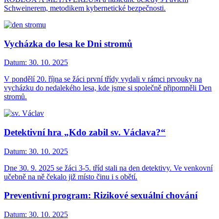
Schweinerem, metodikem kybernetické bezpečnosti.
Vycházka do lesa ke Dni stromů
Datum:
30. 10. 2025
V pondělí 20. října se žáci první třídy vydali v rámci prvouky na
vycházku do nedalekého lesa, kde jsme si společně připomněli Den
stromů.
Detektivní hra „Kdo zabil sv. Václava?“
Datum:
30. 10. 2025
Dne 30. 9. 2025 se žáci 3-5. tříd stali na den detektivy. Ve venkovní
učebně na ně čekalo již místo činu i s obětí.
Preventivní program: Rizikové sexuální chování
Datum:
30. 10. 2025