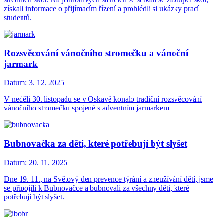
získali informace o přijímacím řízení a prohlédli si ukázky prací
studentů.
Rozsvěcování vánočního stromečku a vánoční
jarmark
Datum:
3. 12. 2025
V neděli 30. listopadu se v Oskavě konalo tradiční rozsvěcování
vánočního stromečku spojené s adventním jarmarkem.
Bubnovačka za děti, které potřebují být slyšet
Datum:
20. 11. 2025
Dne 19. 11., na Světový den prevence týrání a zneužívání dětí, jsme
se připojili k Bubnovačce a bubnovali za všechny děti, které
potřebují být slyšet.