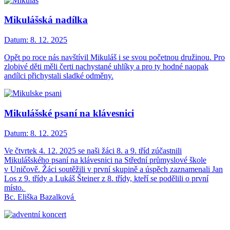
Mikulášská nadílka
Datum:
8. 12. 2025
Opět po roce nás navštívil Mikuláš i se svou početnou družinou. Pro
zlobivé děti měli čerti nachystané uhlíky a pro ty hodné naopak
andílci přichystali sladké odměny.
Mikulášské psaní na klávesnici
Datum:
8. 12. 2025
Ve čtvrtek 4. 12. 2025 se naši žáci 8. a 9. tříd zúčastnili
Mikulášského psaní na klávesnici na Střední průmyslové škole
v Uničově. Žáci soutěžili v první skupině a úspěch zaznamenali Jan
Los z 9. třídy a Lukáš Šteiner z 8. třídy, kteří se podělili o první
místo.
Bc. Eliška Bazalková