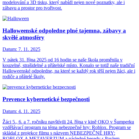
modelování a 3D tisku, který nabídl nejen nové poznatky, ale i
zábavu a prostor pro tvořivost.
Halloweenské odpoledne plné tajemna, zábavy a
skvělé atmosféry
Datum:
7. 11. 2025
V pátek 31. října 2025 od 16 hodin se naše škola proměnila v
kouzelné, strašidelné a přátelské místo. Konalo se totiž naše tradiční
Halloweenské odpoledne, na které se každý rok těší nejen žáci, ale i
rodiče a přátelé školy.
Prevence kybernetické bezpečnosti
Datum:
4. 11. 2025
Žáci 5., 6. a 7. ročníku navštívili 24. října v kině OKO v Šumperku
vzdělávací program na téma nebezpečné hry: Roblox. Program se
skládal z projekce filmu s názvem NEBEZPEČNÉ HRY:
ROBLOX A METAVERZUM a následné besedy s Pavlem