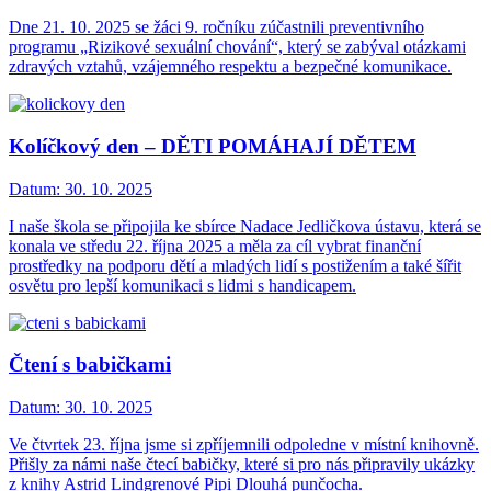
Dne 21. 10. 2025 se žáci 9. ročníku zúčastnili preventivního
programu „Rizikové sexuální chování“, který se zabýval otázkami
zdravých vztahů, vzájemného respektu a bezpečné komunikace.
Kolíčkový den – DĚTI POMÁHAJÍ DĚTEM
Datum:
30. 10. 2025
I naše škola se připojila ke sbírce Nadace Jedličkova ústavu, která se
konala ve středu 22. října 2025 a měla za cíl vybrat finanční
prostředky na podporu dětí a mladých lidí s postižením a také šířit
osvětu pro lepší komunikaci s lidmi s handicapem.
Čtení s babičkami
Datum:
30. 10. 2025
Ve čtvrtek 23. října jsme si zpříjemnili odpoledne v místní knihovně.
Přišly za námi naše čtecí babičky, které si pro nás připravily ukázky
z knihy Astrid Lindgrenové Pipi Dlouhá punčocha.