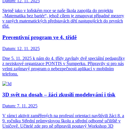
Datum:
12. 11. 2025
Stejně jako v loňském roce se naše škola zapojila do projektu
„Matematika bez bariér“, jehož cílem je zmapovat případné mezery
v raných matematických představách dětí nastupujících do prvních
tříd.
Preventivní program ve 4. třídě
Datum:
12. 11. 2025
Dne 5. 11. 2025 k nám do 4. třídy zavítaly dvě speciální pedagožky
z neziskové organizace PONTIS v Šumperku. Připravily si pro nás
velmi zajímavý program o nebezpečnosti aplikací v mobilním
telefonu.
3D svět na dosah – žáci zkusili modelování i tisk
Datum:
7. 11. 2025
V rámci aktivit zaměřených na profesní orientaci navštívili žáci 8. a
9. ročníku Střední průmyslovou školu a střední odborné učiliště v
Uničově. Učitelé zde pro ně připravili poutavý Workshop 3D