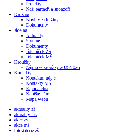
Projekty
Naši partneři a sponzoři
Družina
Noviny z družiny
Dokumenty
Jídelna
Aktuality
Stravné
Dokumenty
Jídelníček ZŠ
Jídelníček MŠ
Kroužky
Zájmové kroužky 2025⁄2026
Kontakty
Kontaktní údaje
Kontakty MŠ
E-podatelna
Napište nám
Mapa webu
aktuality zš
aktuality mš
akce zš
akce mš
fotogalerie zš