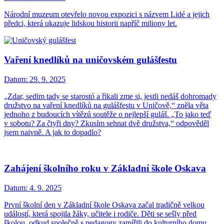
Národní muzeum otevřelo novou expozici s názvem Lidé a jejich
předci, která ukazuje lidskou historii napříč miliony let.
Vaření knedlíků na uničovském gulášfestu
Datum:
29. 9. 2025
„Zdar, sedim tady se starostó a řikali zme si, jestli nedáš dohromady
družstvo na vaření knedlíků na gulášfestu v Uničově,“ zněla věta
jednoho z budoucích vítězů soutěže o nejlepší guláš. „To jako teď
v sobotu? Za čtyři dny? Zkusím sehnat dvě družstva,“ odpověděl
jsem naivně. A jak to dopadlo?
Zahájení školního roku v Základní škole Oskava
Datum:
4. 9. 2025
První školní den v Základní škole Oskava začal tradičně velkou
událostí, která spojila žáky, učitele i rodiče. Děti se sešly před
školou, odkud společně s pedagogy zamířili do kulturního domu,