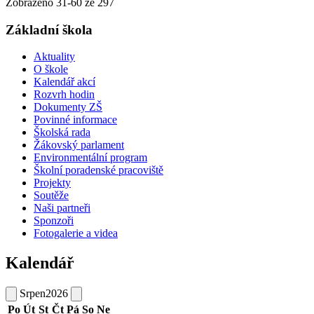
Zobrazeno
31
-
60
ze 297
Základní škola
Aktuality
O škole
Kalendář akcí
Rozvrh hodin
Dokumenty ZŠ
Povinné informace
Školská rada
Žákovský parlament
Environmentální program
Školní poradenské pracoviště
Projekty
Soutěže
Naši partneři
Sponzoři
Fotogalerie a videa
Kalendář
Srpen
2026
Po
Út
St
Čt
Pá
So
Ne