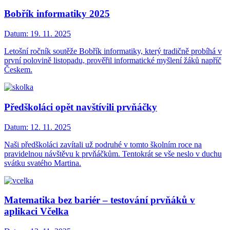
Bobřík informatiky 2025
Datum:
19. 11. 2025
Letošní ročník soutěže Bobřík informatiky, který tradičně probíhá v
první polovině listopadu, prověřil informatické myšlení žáků napříč
Českem.
Předškoláci opět navštívili prvňáčky
Datum:
12. 11. 2025
Naši předškoláci zavítali už podruhé v tomto školním roce na
pravidelnou návštěvu k prvňáčkům. Tentokrát se vše neslo v duchu
svátku svatého Martina.
Matematika bez bariér – testování prvňáků v
aplikaci Včelka