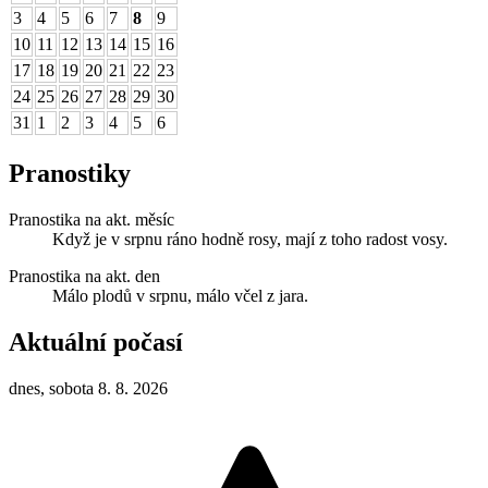
3
4
5
6
7
8
9
10
11
12
13
14
15
16
17
18
19
20
21
22
23
24
25
26
27
28
29
30
31
1
2
3
4
5
6
Pranostiky
Pranostika na akt. měsíc
Když je v srpnu ráno hodně rosy, mají z toho radost vosy.
Pranostika na akt. den
Málo plodů v srpnu, málo včel z jara.
Aktuální počasí
dnes, sobota 8. 8. 2026