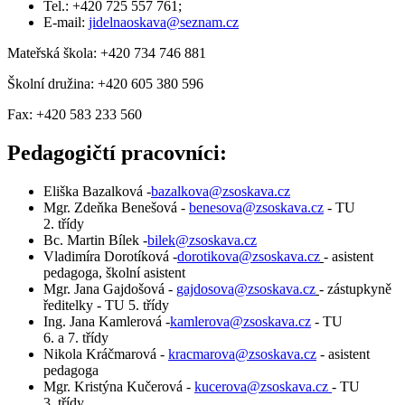
Tel.: +420 725 557 761;
E-mail:
jidelnaoskava@seznam.cz
Mateřská škola: +420 734 746 881
Školní družina: +420 605 380 596
Fax: +420 583 233 560
Pedagogičtí pracovníci:
Eliška Bazalková -
bazalkova@zsoskava.cz
Mgr. Zdeňka Benešová -
benesova@zsoskava.cz
- TU
2. třídy
Bc. Martin Bílek -
bilek@zsoskava.cz
Vladimíra Dorotíková -
dorotikova@zsoskava.cz
- asistent
pedagoga, školní asistent
Mgr. Jana Gajdošová -
gajdosova@zsoskava.cz
- zástupkyně
ředitelky - TU 5. třídy
Ing. Jana Kamlerová -
kamlerova@zsoskava.cz
- TU
6. a 7. třídy
Nikola Kráčmarová -
kracmarova@zsoskava.cz
- asistent
pedagoga
Mgr. Kristýna Kučerová -
kucerova@zsoskava.cz
- TU
3. třídy