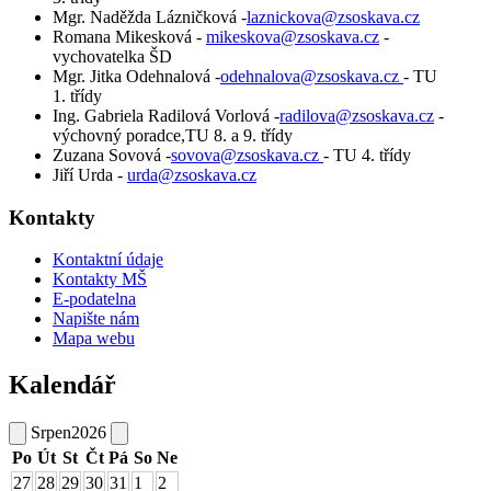
Mgr. Naděžda Lázničková -
laznickova@zsoskava.cz
Romana Mikesková -
mikeskova@zsoskava.cz
-
vychovatelka ŠD
Mgr. Jitka Odehnalová -
odehnalova@zsoskava.cz
- TU
1. třídy
Ing. Gabriela Radilová Vorlová -
radilova@zsoskava.cz
-
výchovný poradce,TU 8. a 9. třídy
Zuzana Sovová -
sovova@zsoskava.cz
- TU 4. třídy
Jiří Urda -
urda@zsoskava.cz
Kontakty
Kontaktní údaje
Kontakty MŠ
E-podatelna
Napište nám
Mapa webu
Kalendář
Srpen
2026
Po
Út
St
Čt
Pá
So
Ne
27
28
29
30
31
1
2