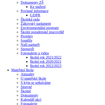
Dokumenty ZŠ
Ke stažení
Povinné informace
GDPR
Školská rada
Žákovský parlament
Environmentální program
Školní poradenské pracoviště
Projekty
Soutěže
Naši partneři
Sponzoři
Fotogalerie a videa
školní rok 2021⁄2022
školní rok 2020⁄2021
školní rok 2022⁄2023
Mateřská škola
Aktuality
O mateřské škole
S kým se setkáváme
Stravné
Školné
Dokumenty
Kalendář akcí
Fotogalerie