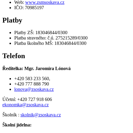
Web:
www.zsmsoskava.cz
IČO: 70985197
Platby
Platby ZŠ: 183046844/0300
Platba stravného: č.ú. 275215289/0300
Platba školného MŠ: 183046844/0300
Telefon
Ředitelka: Mgr. Jaromíra Lónová
+420 583 233 560,
+420 777 888 790
lonova@zsoskava.cz
Účetní: +420 727 918 606
ekonomka@zsoskava.cz
Školník :
skolnik@zsoskava.cz
Školní jídelna: