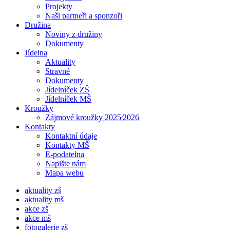
Projekty
Naši partneři a sponzoři
Družina
Noviny z družiny
Dokumenty
Jídelna
Aktuality
Stravné
Dokumenty
Jídelníček ZŠ
Jídelníček MŠ
Kroužky
Zájmové kroužky 2025⁄2026
Kontakty
Kontaktní údaje
Kontakty MŠ
E-podatelna
Napište nám
Mapa webu
aktuality zš
aktuality mš
akce zš
akce mš
fotogalerie zš