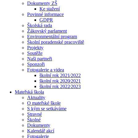
Dokumenty ZŠ
Ke stažení
Povinné informace
GDPR
Školská rada
Žákovský parlament
Environmentální program
Školní poradenské pracoviště
Projekty
Soutěže
Naši partneři
Sponzoři
Fotogalerie a videa
školní rok 2021⁄2022
školní rok 2020⁄2021
školní rok 2022⁄2023
Mateřská škola
Aktuality
O mateřské škole
S kým se setkáváme
Stravné
Školné
Dokumenty
Kalendář akcí
Fotogalerie