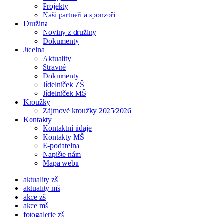
Projekty
Naši partneři a sponzoři
Družina
Noviny z družiny
Dokumenty
Jídelna
Aktuality
Stravné
Dokumenty
Jídelníček ZŠ
Jídelníček MŠ
Kroužky
Zájmové kroužky 2025⁄2026
Kontakty
Kontaktní údaje
Kontakty MŠ
E-podatelna
Napište nám
Mapa webu
aktuality zš
aktuality mš
akce zš
akce mš
fotogalerie zš