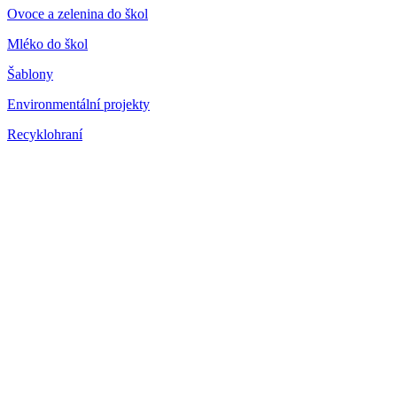
Ovoce a zelenina do škol
Mléko do škol
Šablony
Environmentální projekty
Recyklohraní