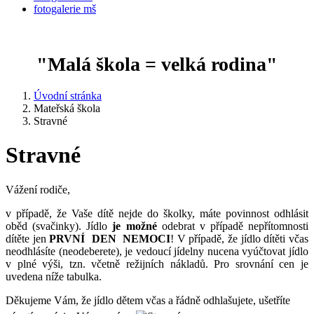
fotogalerie mš
"Malá škola = velká rodina"
Úvodní stránka
Mateřská škola
Stravné
Stravné
Vážení rodiče,
v případě, že Vaše dítě nejde do školky, máte povinnost odhlásit
oběd (svačinky). Jídlo
je možné
odebrat v případě nepřítomnosti
dítěte jen
PRVNÍ DEN NEMOCI
! V případě, že jídlo dítěti včas
neodhlásíte (neodeberete), je vedoucí jídelny nucena vyúčtovat jídlo
v plné výši, tzn. včetně režijních nákladů. Pro srovnání cen je
uvedena níže tabulka.
Děkujeme Vám, že jídlo dětem včas a řádně odhlašujete, ušetříte