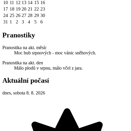
10
11
12
13
14
15
16
17
18
19
20
21
22
23
24
25
26
27
28
29
30
31
1
2
3
4
5
6
Pranostiky
Pranostika na akt. měsíc
Moc hub srpnových - moc vánic sněhových.
Pranostika na akt. den
Málo plodů v srpnu, málo včel z jara.
Aktuální počasí
dnes, sobota 8. 8. 2026