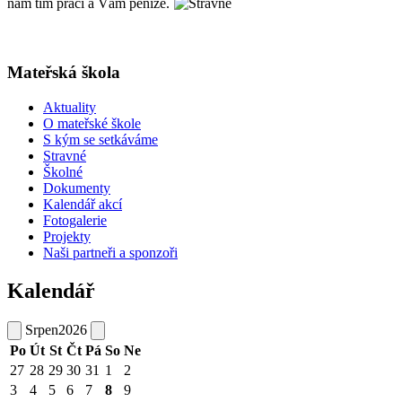
nám tím práci a Vám peníze.
Mateřská škola
Aktuality
O mateřské škole
S kým se setkáváme
Stravné
Školné
Dokumenty
Kalendář akcí
Fotogalerie
Projekty
Naši partneři a sponzoři
Kalendář
Srpen
2026
Po
Út
St
Čt
Pá
So
Ne
27
28
29
30
31
1
2
3
4
5
6
7
8
9