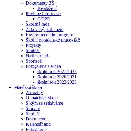
Dokumenty ZŠ
Ke stažení
Povinné informace
GDPR
Školská rada
Žákovský parlament
Environmentální program
Školní poradenské pracoviště
Projekty
Soutěže
Naši partneři
Sponzoři
Fotogalerie a videa
školní rok 2021⁄2022
školní rok 2020⁄2021
školní rok 2022⁄2023
Mateřská škola
Aktuality
O mateřské škole
S kým se setkáváme
Stravné
Školné
Dokumenty
Kalendář akcí
Fotogalerie