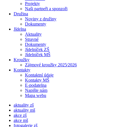
Projekty
Naši partneři a sponzoři
Družina
Noviny z družiny
Dokumenty
Jídelna
Aktuality
Stravné
Dokumenty
Jídelníček ZŠ
Jídelníček MŠ
Kroužky
Zájmové kroužky 2025⁄2026
Kontakty
Kontaktní údaje
Kontakty MŠ
E-podatelna
Napište nám
Mapa webu
aktuality zš
aktuality mš
akce zš
akce mš
fotogalerie zš