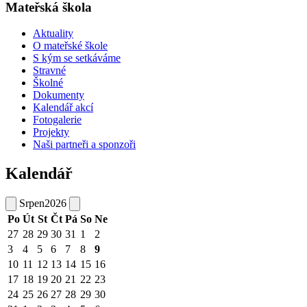
Mateřská škola
Aktuality
O mateřské škole
S kým se setkáváme
Stravné
Školné
Dokumenty
Kalendář akcí
Fotogalerie
Projekty
Naši partneři a sponzoři
Kalendář
Srpen
2026
Po
Út
St
Čt
Pá
So
Ne
27
28
29
30
31
1
2
3
4
5
6
7
8
9
10
11
12
13
14
15
16
17
18
19
20
21
22
23
24
25
26
27
28
29
30