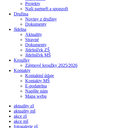
Projekty
Naši partneři a sponzoři
Družina
Noviny z družiny
Dokumenty
Jídelna
Aktuality
Stravné
Dokumenty
Jídelníček ZŠ
Jídelníček MŠ
Kroužky
Zájmové kroužky 2025⁄2026
Kontakty
Kontaktní údaje
Kontakty MŠ
E-podatelna
Napište nám
Mapa webu
aktuality zš
aktuality mš
akce zš
akce mš
fotogalerie zš