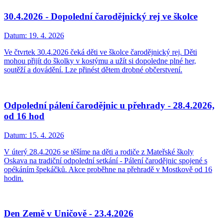
30.4.2026 - Dopolední čarodějnický rej ve školce
Datum:
19. 4. 2026
Ve čtvrtek 30.4.2026 čeká děti ve školce čarodějnický rej. Děti
mohou přijít do školky v kostýmu a užít si dopoledne plné her,
soutěží a dovádění. Lze přinést dětem drobné občerstvení.
Odpolední pálení čarodějnic u přehrady - 28.4.2026,
od 16 hod
Datum:
15. 4. 2026
V úterý 28.4.2026 se těšíme na děti a rodiče z Mateřské školy
Oskava na tradiční odpolední setkání - Pálení čarodějnic spojené s
opékáním špekáčků. Akce proběhne na přehradě v Mostkově od 16
hodin.
Den Země v Uničově - 23.4.2026