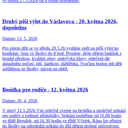
ve středu 27.5.2026 od 8 hodin dopoledne.
Druhý pěší výlet do Václavova - 20. května 2026,
dopoledne
Datum:
13. 5. 2026
Pro zájem dětí se ve středu 20.5.26 vydáme opět na pěší výlet ke
koníkům. Sraz ve školce do 8 hod. Prosíme, dejte dětem batůžek s
hrudní přezkou, kvalitní obuv, pokrývku hlavy, oblečení dle
aktuálního počasí, pití, sladkost, pláštěnku. Svačinu budou mít děti
zajištěnou ze školky, návrat na oběd.
Besídka pro rodiče - 12. května 2026
Datum:
26. 4. 2026
V úterý 12.5.2026 Vás srdečně zveme na besídku a společné setkání
pro rodiče a rodinné příslušníky. Setkání proběhne od 16.00 hodin
ve třídě Berušek, od 16.30 hodin ve třídě Včelek. Ráno lze přinést
do školky na odpolední setkání do tříd dětem drobné občerstveni,