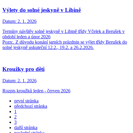
Výlety do solné jeskyně v Libině
Datum:
2. 1. 2026
Termíny návštěv solné jeskyně v Libině třídy Včelek a Berušek v
období leden a únor 2026
Pozn:. Z důvodu konání jarních prázdnin se výlet třídy Berušek do
solné jeskyně uskuteční 12.2., 19.2. a 26.2.2026.
Kroužky pro děti
Datum:
2. 1. 2026
Rozpis kroužků leden - červen 2026
první stránka
předchozí stránka
1
2
3
další stránka
poslední stránka