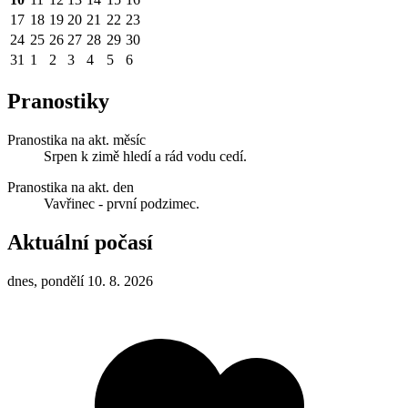
17
18
19
20
21
22
23
24
25
26
27
28
29
30
31
1
2
3
4
5
6
Pranostiky
Pranostika na akt. měsíc
Srpen k zimě hledí a rád vodu cedí.
Pranostika na akt. den
Vavřinec - první podzimec.
Aktuální počasí
dnes, pondělí 10. 8. 2026