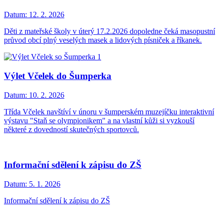
Datum:
12. 2. 2026
Děti z mateřské školy v úterý 17.2.2026 dopoledne čeká masopustní
průvod obcí plný veselých masek a lidových písniček a říkanek.
Výlet Včelek do Šumperka
Datum:
10. 2. 2026
Třída Včelek navštíví v únoru v šumperském muzejíčku interaktivní
výstavu "Staň se olympionikem" a na vlastní kůži si vyzkouší
některé z dovedností skutečných sportovců.
Informační sdělení k zápisu do ZŠ
Datum:
5. 1. 2026
Informační sdělení k zápisu do ZŠ