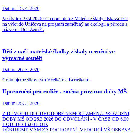
Datum:
15. 4. 2026
Ve čtvrtek 23.4.2026 se mohou děti z Mateřské školy Oskava těšit
na výlet do Uničova na program zaměřený na ekologii a přírodu s
názvem "Den Země".
Děti z naší mateřské školky získaly ocenění ve
výtvarné soutěži
Datum:
26. 3. 2026
Gratulujeme šikovným Včelkám a Beruškám!
Upozornění pro rodiče - změna provozní doby MŠ
Datum:
25. 3. 2026
Z DŮVODU DLOUHODOBÉ NEMOCI ZMĚNA PROVOZNÍ
DOBY MŠ OD 26.3.2026 DO ODVOLÁNÍ - V ČASE OD 6.00
HOD. DO 16.00 HOD.
DĚKUJEME VÁM ZA POCHOPENÍ, VEDOUCÍ MŠ OSKAVA