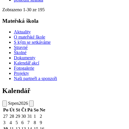
Zobrazeno
1
-
30
ze 195
Mateřská škola
Aktuality
O mateřské škole
S kým se setkáváme
Stravné
Školné
Dokumenty
Kalendář akcí
Fotogalerie
Projekty
Naši partneři a sponzoři
Kalendář
Srpen
2026
Po
Út
St
Čt
Pá
So
Ne
27
28
29
30
31
1
2
3
4
5
6
7
8
9
10
11
12
13
14
15
16