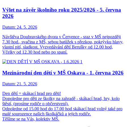
Výlet na závěr školního roku 2025/2026 - 5. června
2026
Datum:
24. 5. 2026
Návštěva Doubravského dvora v Července - sraz v MŠ nejpozději
7.30 hod., svačina z MŠ, sebou batůžek s přezkou, pokrývku hlavy,
vlastní pití, sladkost. Vyzvedávání dětí Berušky od 12.00 hod,
Včelky od 12.30 hod nebo po spaní.
Mezinárodní den dětí v MŠ Oskava - 1. června 2026
Datum:
21. 5. 2026
Den dětí = skákací hrad pro děti!
Dopoledne pro děti ze školky na zahradě - skákací hrad, hry, kolo
štěstí, (prosíme rodiče o občerstvení).
Odpoledne od 15.00 hod do 17.00 hod skákací hrad volný také pro
malé sourozence našich školkáčků a jejich rodiče.
Těšíme se na Vás, kolektiv MŠ.