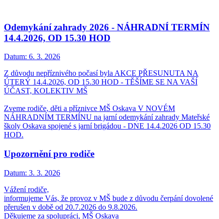
Odemykání zahrady 2026 - NÁHRADNÍ TERMÍN
14.4.2026, OD 15.30 HOD
Datum:
6. 3. 2026
Z důvodu nepříznivého počasí byla AKCE PŘESUNUTA NA
ÚTERÝ 14.4.2026, OD 15.30 HOD - TĚŠÍME SE NA VAŠÍ
ÚČAST, KOLEKTIV MŠ
Zveme rodiče, děti a příznivce MŠ Oskava V NOVÉM
NÁHRADNÍM TERMÍNU na jarní odemykání zahrady Mateřské
školy Oskava spojené s jarní brigádou - DNE 14.4.2026 OD 15.30
HOD.
Upozornění pro rodiče
Datum:
3. 3. 2026
Vážení rodiče,
informujeme Vás, že provoz v MŠ bude z důvodu čerpání dovolené
přerušen v době od 20.7.2026 do 9.8.2026.
Děkujeme za spolupráci, MŠ Oskava