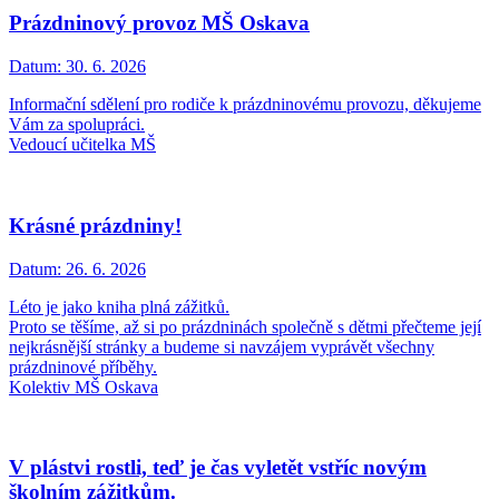
Prázdninový provoz MŠ Oskava
Datum:
30. 6. 2026
Informační sdělení pro rodiče k prázdninovému provozu, děkujeme
Vám za spolupráci.
Vedoucí učitelka MŠ
Krásné prázdniny!
Datum:
26. 6. 2026
Léto je jako kniha plná zážitků.
Proto se těšíme, až si po prázdninách společně s dětmi přečteme její
nejkrásnější stránky a budeme si navzájem vyprávět všechny
prázdninové příběhy.
Kolektiv MŠ Oskava
V plástvi rostli, teď je čas vyletět vstříc novým
školním zážitkům.