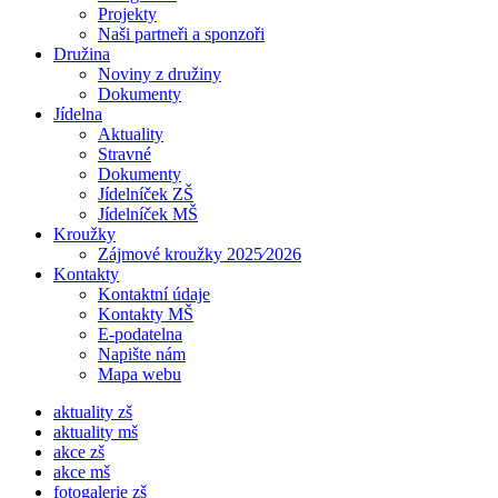
Projekty
Naši partneři a sponzoři
Družina
Noviny z družiny
Dokumenty
Jídelna
Aktuality
Stravné
Dokumenty
Jídelníček ZŠ
Jídelníček MŠ
Kroužky
Zájmové kroužky 2025⁄2026
Kontakty
Kontaktní údaje
Kontakty MŠ
E-podatelna
Napište nám
Mapa webu
aktuality zš
aktuality mš
akce zš
akce mš
fotogalerie zš