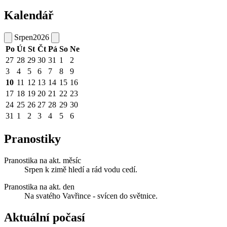
Kalendář
Srpen
2026
Po
Út
St
Čt
Pá
So
Ne
27
28
29
30
31
1
2
3
4
5
6
7
8
9
10
11
12
13
14
15
16
17
18
19
20
21
22
23
24
25
26
27
28
29
30
31
1
2
3
4
5
6
Pranostiky
Pranostika na akt. měsíc
Srpen k zimě hledí a rád vodu cedí.
Pranostika na akt. den
Na svatého Vavřince - svícen do světnice.
Aktuální počasí