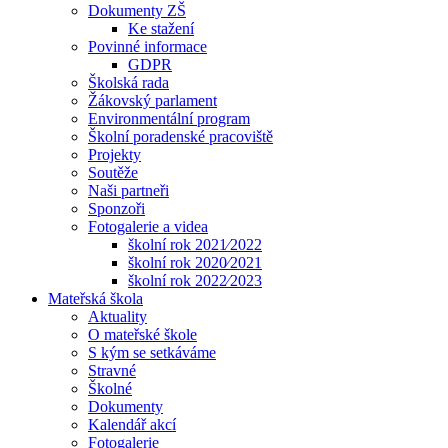
Dokumenty ZŠ
Ke stažení
Povinné informace
GDPR
Školská rada
Žákovský parlament
Environmentální program
Školní poradenské pracoviště
Projekty
Soutěže
Naši partneři
Sponzoři
Fotogalerie a videa
školní rok 2021⁄2022
školní rok 2020⁄2021
školní rok 2022⁄2023
Mateřská škola
Aktuality
O mateřské škole
S kým se setkáváme
Stravné
Školné
Dokumenty
Kalendář akcí
Fotogalerie