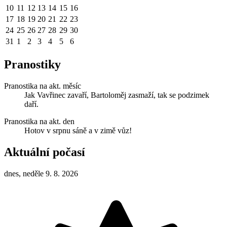
10
11
12
13
14
15
16
17
18
19
20
21
22
23
24
25
26
27
28
29
30
31
1
2
3
4
5
6
Pranostiky
Pranostika na akt. měsíc
Jak Vavřinec zavaří, Bartoloměj zasmaží, tak se podzimek
daří.
Pranostika na akt. den
Hotov v srpnu sáně a v zimě vůz!
Aktuální počasí
dnes, neděle 9. 8. 2026