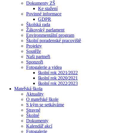
Dokumenty ZŠ
Ke stažení
Povinné informace
GDPR
Školská rada
Žákovský parlament
Environmentální program
Školní poradenské pracoviště
Projekty
Soutěže
Naši partneři
Sponzoři
Fotogalerie a videa
školní rok 2021⁄2022
školní rok 2020⁄2021
školní rok 2022⁄2023
Mateřská škola
Aktuality
O mateřské škole
S kým se setkáváme
Stravné
Školné
Dokumenty
Kalendář akcí
Fotogalerie