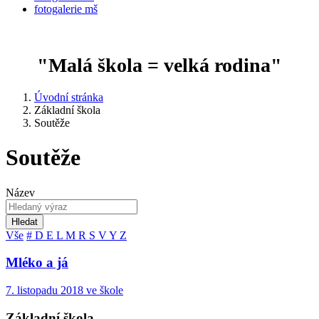
fotogalerie mš
"Malá škola = velká rodina"
Úvodní stránka
Základní škola
Soutěže
Soutěže
Název
Hledat
Vše
#
D
E
L
M
R
S
V
Y
Z
Mléko a já
7. listopadu 2018 ve škole
Základní škola