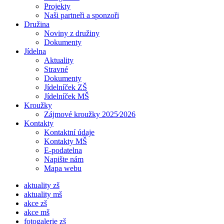
Projekty
Naši partneři a sponzoři
Družina
Noviny z družiny
Dokumenty
Jídelna
Aktuality
Stravné
Dokumenty
Jídelníček ZŠ
Jídelníček MŠ
Kroužky
Zájmové kroužky 2025⁄2026
Kontakty
Kontaktní údaje
Kontakty MŠ
E-podatelna
Napište nám
Mapa webu
aktuality zš
aktuality mš
akce zš
akce mš
fotogalerie zš