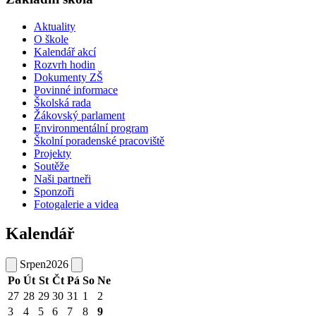
Aktuality
O škole
Kalendář akcí
Rozvrh hodin
Dokumenty ZŠ
Povinné informace
Školská rada
Žákovský parlament
Environmentální program
Školní poradenské pracoviště
Projekty
Soutěže
Naši partneři
Sponzoři
Fotogalerie a videa
Kalendář
Srpen
2026
Po
Út
St
Čt
Pá
So
Ne
27
28
29
30
31
1
2
3
4
5
6
7
8
9