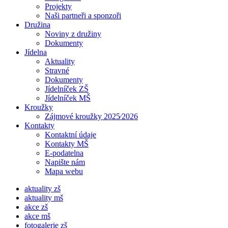
Projekty
Naši partneři a sponzoři
Družina
Noviny z družiny
Dokumenty
Jídelna
Aktuality
Stravné
Dokumenty
Jídelníček ZŠ
Jídelníček MŠ
Kroužky
Zájmové kroužky 2025⁄2026
Kontakty
Kontaktní údaje
Kontakty MŠ
E-podatelna
Napište nám
Mapa webu
aktuality zš
aktuality mš
akce zš
akce mš
fotogalerie zš