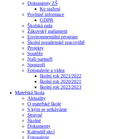
Dokumenty ZŠ
Ke stažení
Povinné informace
GDPR
Školská rada
Žákovský parlament
Environmentální program
Školní poradenské pracoviště
Projekty
Soutěže
Naši partneři
Sponzoři
Fotogalerie a videa
školní rok 2021⁄2022
školní rok 2020⁄2021
školní rok 2022⁄2023
Mateřská škola
Aktuality
O mateřské škole
S kým se setkáváme
Stravné
Školné
Dokumenty
Kalendář akcí
Fotogalerie