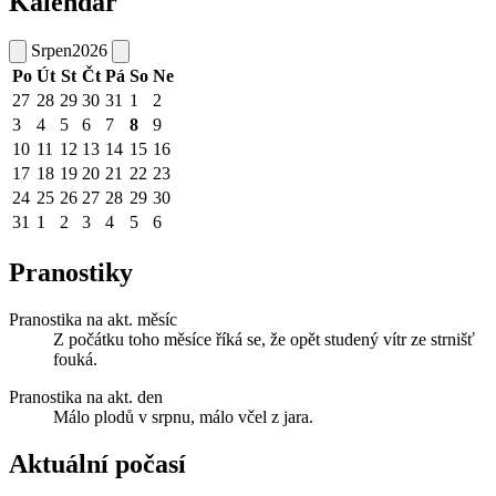
Kalendář
Srpen
2026
Po
Út
St
Čt
Pá
So
Ne
27
28
29
30
31
1
2
3
4
5
6
7
8
9
10
11
12
13
14
15
16
17
18
19
20
21
22
23
24
25
26
27
28
29
30
31
1
2
3
4
5
6
Pranostiky
Pranostika na akt. měsíc
Z počátku toho měsíce říká se, že opět studený vítr ze strnišť
fouká.
Pranostika na akt. den
Málo plodů v srpnu, málo včel z jara.
Aktuální počasí