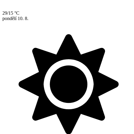
29/15 °C
pondělí
10. 8.