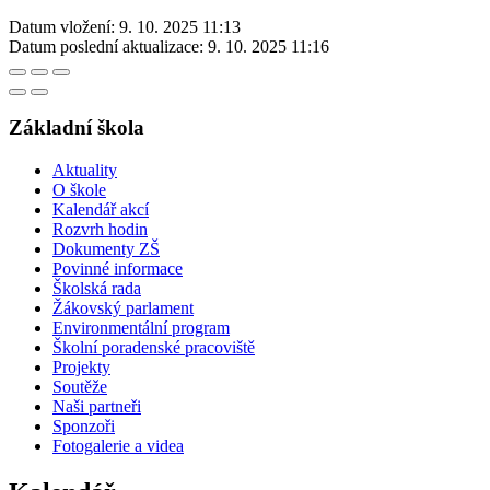
Datum vložení:
9. 10. 2025 11:13
Datum poslední aktualizace:
9. 10. 2025 11:16
Základní škola
Aktuality
O škole
Kalendář akcí
Rozvrh hodin
Dokumenty ZŠ
Povinné informace
Školská rada
Žákovský parlament
Environmentální program
Školní poradenské pracoviště
Projekty
Soutěže
Naši partneři
Sponzoři
Fotogalerie a videa