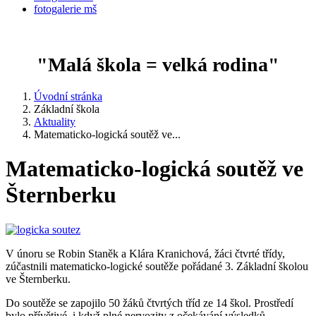
fotogalerie mš
"Malá škola = velká rodina"
Úvodní stránka
Základní škola
Aktuality
Matematicko-logická soutěž ve...
Matematicko-logická soutěž ve
Šternberku
V únoru se Robin Staněk a Klára Kranichová, žáci čtvrté třídy,
zúčastnili matematicko-logické soutěže pořádané 3. Základní školou
ve Šternberku.
Do soutěže se zapojilo 50 žáků čtvrtých tříd ze 14 škol. Prostředí
bylo přívětivé, i když plné nervozity z očekávání výsledků.