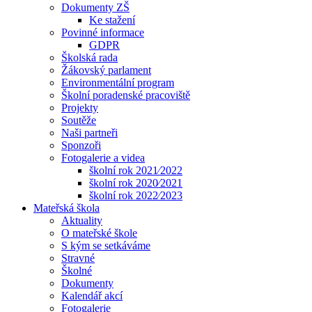
Dokumenty ZŠ
Ke stažení
Povinné informace
GDPR
Školská rada
Žákovský parlament
Environmentální program
Školní poradenské pracoviště
Projekty
Soutěže
Naši partneři
Sponzoři
Fotogalerie a videa
školní rok 2021⁄2022
školní rok 2020⁄2021
školní rok 2022⁄2023
Mateřská škola
Aktuality
O mateřské škole
S kým se setkáváme
Stravné
Školné
Dokumenty
Kalendář akcí
Fotogalerie