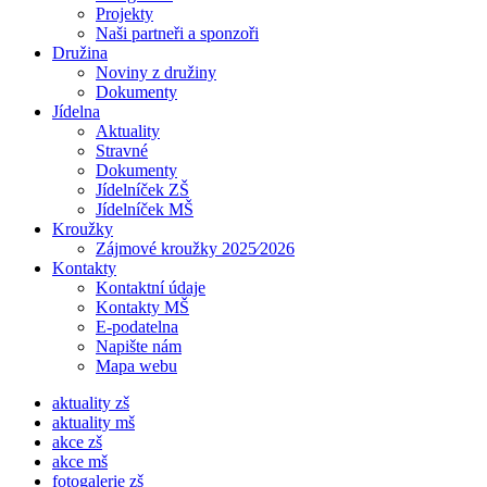
Projekty
Naši partneři a sponzoři
Družina
Noviny z družiny
Dokumenty
Jídelna
Aktuality
Stravné
Dokumenty
Jídelníček ZŠ
Jídelníček MŠ
Kroužky
Zájmové kroužky 2025⁄2026
Kontakty
Kontaktní údaje
Kontakty MŠ
E-podatelna
Napište nám
Mapa webu
aktuality zš
aktuality mš
akce zš
akce mš
fotogalerie zš