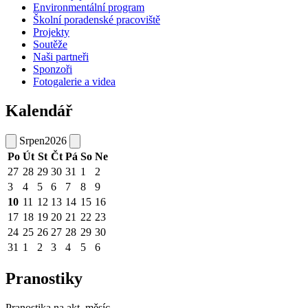
Environmentální program
Školní poradenské pracoviště
Projekty
Soutěže
Naši partneři
Sponzoři
Fotogalerie a videa
Kalendář
Srpen
2026
Po
Út
St
Čt
Pá
So
Ne
27
28
29
30
31
1
2
3
4
5
6
7
8
9
10
11
12
13
14
15
16
17
18
19
20
21
22
23
24
25
26
27
28
29
30
31
1
2
3
4
5
6
Pranostiky
Pranostika na akt. měsíc