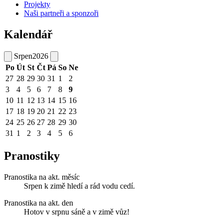
Projekty
Naši partneři a sponzoři
Kalendář
Srpen
2026
Po
Út
St
Čt
Pá
So
Ne
27
28
29
30
31
1
2
3
4
5
6
7
8
9
10
11
12
13
14
15
16
17
18
19
20
21
22
23
24
25
26
27
28
29
30
31
1
2
3
4
5
6
Pranostiky
Pranostika na akt. měsíc
Srpen k zimě hledí a rád vodu cedí.
Pranostika na akt. den
Hotov v srpnu sáně a v zimě vůz!