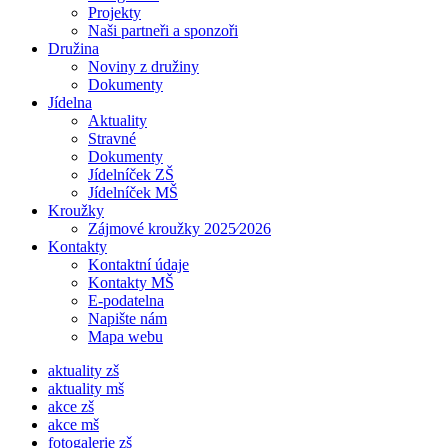
Projekty
Naši partneři a sponzoři
Družina
Noviny z družiny
Dokumenty
Jídelna
Aktuality
Stravné
Dokumenty
Jídelníček ZŠ
Jídelníček MŠ
Kroužky
Zájmové kroužky 2025⁄2026
Kontakty
Kontaktní údaje
Kontakty MŠ
E-podatelna
Napište nám
Mapa webu
aktuality zš
aktuality mš
akce zš
akce mš
fotogalerie zš