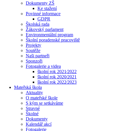
Dokumenty ZŠ
Ke stažení
Povinné informace
GDPR
Školská rada
Žákovský parlament
Environmentální program
Školní poradenské pracoviště
Projekty
Soutěže
Naši partneři
Sponzoři
Fotogalerie a videa
školní rok 2021⁄2022
školní rok 2020⁄2021
školní rok 2022⁄2023
Mateřská škola
Aktuality
O mateřské škole
S kým se setkáváme
Stravné
Školné
Dokumenty
Kalendář akcí
Fotogalerie