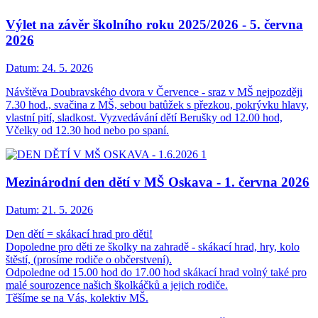
Výlet na závěr školního roku 2025/2026 - 5. června
2026
Datum:
24. 5. 2026
Návštěva Doubravského dvora v Července - sraz v MŠ nejpozději
7.30 hod., svačina z MŠ, sebou batůžek s přezkou, pokrývku hlavy,
vlastní pití, sladkost. Vyzvedávání dětí Berušky od 12.00 hod,
Včelky od 12.30 hod nebo po spaní.
Mezinárodní den dětí v MŠ Oskava - 1. června 2026
Datum:
21. 5. 2026
Den dětí = skákací hrad pro děti!
Dopoledne pro děti ze školky na zahradě - skákací hrad, hry, kolo
štěstí, (prosíme rodiče o občerstvení).
Odpoledne od 15.00 hod do 17.00 hod skákací hrad volný také pro
malé sourozence našich školkáčků a jejich rodiče.
Těšíme se na Vás, kolektiv MŠ.