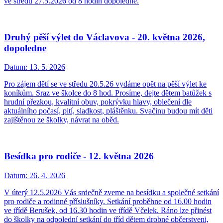
ve středu 27.5.2026 od 8 hodin dopoledne.
Druhý pěší výlet do Václavova - 20. května 2026,
dopoledne
Datum:
13. 5. 2026
Pro zájem dětí se ve středu 20.5.26 vydáme opět na pěší výlet ke
koníkům. Sraz ve školce do 8 hod. Prosíme, dejte dětem batůžek s
hrudní přezkou, kvalitní obuv, pokrývku hlavy, oblečení dle
aktuálního počasí, pití, sladkost, pláštěnku. Svačinu budou mít děti
zajištěnou ze školky, návrat na oběd.
Besídka pro rodiče - 12. května 2026
Datum:
26. 4. 2026
V úterý 12.5.2026 Vás srdečně zveme na besídku a společné setkání
pro rodiče a rodinné příslušníky. Setkání proběhne od 16.00 hodin
ve třídě Berušek, od 16.30 hodin ve třídě Včelek. Ráno lze přinést
do školky na odpolední setkání do tříd dětem drobné občerstveni,