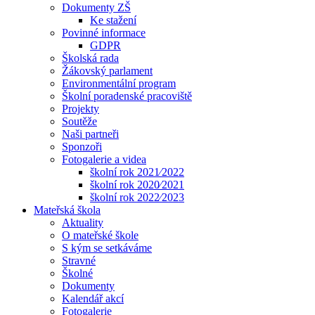
Dokumenty ZŠ
Ke stažení
Povinné informace
GDPR
Školská rada
Žákovský parlament
Environmentální program
Školní poradenské pracoviště
Projekty
Soutěže
Naši partneři
Sponzoři
Fotogalerie a videa
školní rok 2021⁄2022
školní rok 2020⁄2021
školní rok 2022⁄2023
Mateřská škola
Aktuality
O mateřské škole
S kým se setkáváme
Stravné
Školné
Dokumenty
Kalendář akcí
Fotogalerie