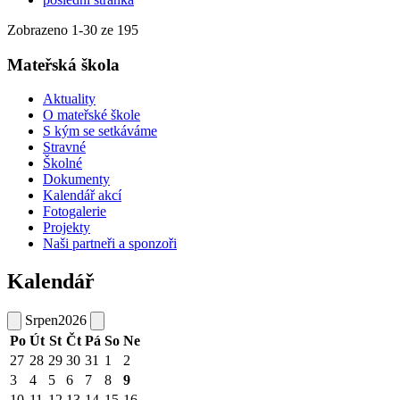
Zobrazeno
1
-
30
ze 195
Mateřská škola
Aktuality
O mateřské škole
S kým se setkáváme
Stravné
Školné
Dokumenty
Kalendář akcí
Fotogalerie
Projekty
Naši partneři a sponzoři
Kalendář
Srpen
2026
Po
Út
St
Čt
Pá
So
Ne
27
28
29
30
31
1
2
3
4
5
6
7
8
9
10
11
12
13
14
15
16