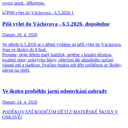
ovoce apod., děkujeme.
Pěší výlet do Václavova - 6.5.2026, dopoledne
Datum:
26. 4. 2026
Ve středu 6.5.2026 se s dětmi vydáme na pěší výlet do Václavova.
Sraz ve školce do 8 hod.
Prosíme, dejte dětem malý batůžek, nejlépe s hrudní přezkou,
kvalitní obuv, pokrývku hlavy, oblečení dle aktuálního počasí,
vlastní pití a sladkost. Svačinu budou mít děti zajištěnou ze školky,
návrat na oběd.
Ve školce proběhlo jarní odemykání zahrady
Datum:
24. 4. 2026
PODĚKOVÁNÍ RODIČŮM DĚTÍ Z MATEŘSKÉ ŠKOLY V
OSKAVĚ!