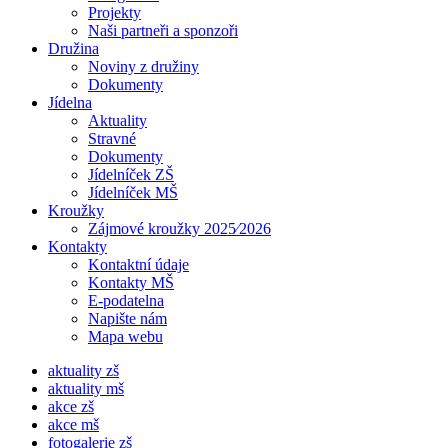
Projekty
Naši partneři a sponzoři
Družina
Noviny z družiny
Dokumenty
Jídelna
Aktuality
Stravné
Dokumenty
Jídelníček ZŠ
Jídelníček MŠ
Kroužky
Zájmové kroužky 2025⁄2026
Kontakty
Kontaktní údaje
Kontakty MŠ
E-podatelna
Napište nám
Mapa webu
aktuality zš
aktuality mš
akce zš
akce mš
fotogalerie zš