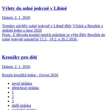
Výlety do solné jeskyně v Libině
Datum:
2. 1. 2026
Termíny návštěv solné jeskyně v Libině třídy Včelek a Berušek v
období leden a únor 2026
Pozn:. Z důvodu konání jarních prázdnin se výlet třídy Berušek do
solné jeskyně uskuteční 12.2., 19.2. a 26.2.2026.
Kroužky pro děti
Datum:
2. 1. 2026
Rozpis kroužků leden - červen 2026
první stránka
předchozí stránka
1
2
3
další stránka
poslední stránka