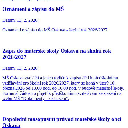
Oznámení o zápisu do MŠ
Datum:
13. 2. 2026
Oznámení o zápisu do MŠ Oskava - školní rok 2026/2027
Zápis do mateřské školy Oskava na školní rok
2026/2027
Datum:
13. 2. 2026
MŠ Oskava zve děti a jejich rodiče k zápisu dětí k předškolnímu
vzdělávání pro školní rok 2026/2027, který se koná v úterý 10.
března 2026 od 13.00 hod. do 16.00 hod. v budově mateřské školy.
Formulář žádosti o přijetí k předškolnímu vzdělávání ke stažení na
webu MŠ "Dokumenty - ke stažení".
Dopolední masopustní průvod mateřské školy obcí
Oskava