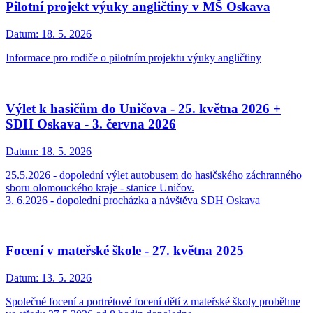
Pilotní projekt výuky angličtiny v MŠ Oskava
Datum:
18. 5. 2026
Informace pro rodiče o pilotním projektu výuky angličtiny
Výlet k hasičům do Uničova - 25. května 2026 +
SDH Oskava - 3. června 2026
Datum:
18. 5. 2026
25.5.2026 - dopolední výlet autobusem do hasičského záchranného
sboru olomouckého kraje - stanice Uničov.
3. 6.2026 - dopolední procházka a návštěva SDH Oskava
Focení v mateřské škole - 27. května 2025
Datum:
13. 5. 2026
Společné focení a portrétové focení dětí z mateřské školy proběhne