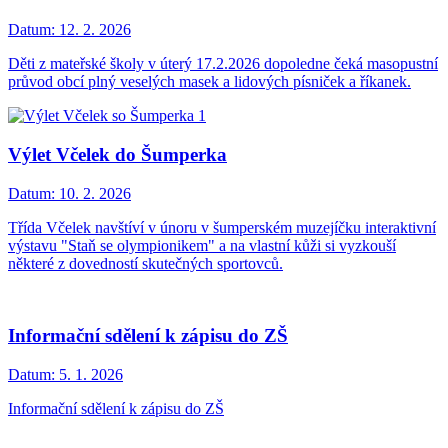
Datum:
12. 2. 2026
Děti z mateřské školy v úterý 17.2.2026 dopoledne čeká masopustní
průvod obcí plný veselých masek a lidových písniček a říkanek.
Výlet Včelek do Šumperka
Datum:
10. 2. 2026
Třída Včelek navštíví v únoru v šumperském muzejíčku interaktivní
výstavu "Staň se olympionikem" a na vlastní kůži si vyzkouší
některé z dovedností skutečných sportovců.
Informační sdělení k zápisu do ZŠ
Datum:
5. 1. 2026
Informační sdělení k zápisu do ZŠ