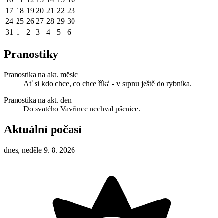
17
18
19
20
21
22
23
24
25
26
27
28
29
30
31
1
2
3
4
5
6
Pranostiky
Pranostika na akt. měsíc
Ať si kdo chce, co chce říká - v srpnu ještě do rybníka.
Pranostika na akt. den
Do svatého Vavřince nechval pšenice.
Aktuální počasí
dnes, neděle 9. 8. 2026