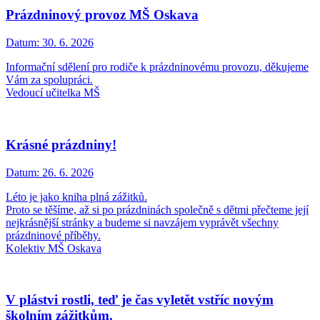
Prázdninový provoz MŠ Oskava
Datum:
30. 6. 2026
Informační sdělení pro rodiče k prázdninovému provozu, děkujeme
Vám za spolupráci.
Vedoucí učitelka MŠ
Krásné prázdniny!
Datum:
26. 6. 2026
Léto je jako kniha plná zážitků.
Proto se těšíme, až si po prázdninách společně s dětmi přečteme její
nejkrásnější stránky a budeme si navzájem vyprávět všechny
prázdninové příběhy.
Kolektiv MŠ Oskava
V plástvi rostli, teď je čas vyletět vstříc novým
školním zážitkům.