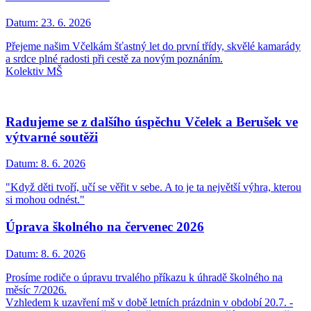
Datum:
23. 6. 2026
Přejeme našim Včelkám šťastný let do první třídy, skvělé kamarády
a srdce plné radosti při cestě za novým poznáním.
Kolektiv MŠ
Radujeme se z dalšího úspěchu Včelek a Berušek ve
výtvarné soutěži
Datum:
8. 6. 2026
"Když děti tvoří, učí se věřit v sebe. A to je ta největší výhra, kterou
si mohou odnést."
Úprava školného na červenec 2026
Datum:
8. 6. 2026
Prosíme rodiče o úpravu trvalého příkazu k úhradě školného na
měsíc 7/2026.
Vzhledem k uzavření mš v době letních prázdnin v období 20.7. -