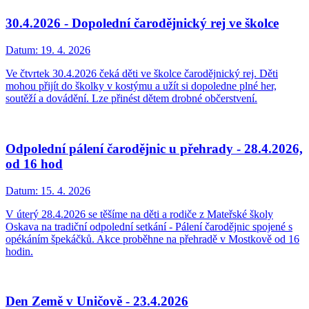
30.4.2026 - Dopolední čarodějnický rej ve školce
Datum:
19. 4. 2026
Ve čtvrtek 30.4.2026 čeká děti ve školce čarodějnický rej. Děti
mohou přijít do školky v kostýmu a užít si dopoledne plné her,
soutěží a dovádění. Lze přinést dětem drobné občerstvení.
Odpolední pálení čarodějnic u přehrady - 28.4.2026,
od 16 hod
Datum:
15. 4. 2026
V úterý 28.4.2026 se těšíme na děti a rodiče z Mateřské školy
Oskava na tradiční odpolední setkání - Pálení čarodějnic spojené s
opékáním špekáčků. Akce proběhne na přehradě v Mostkově od 16
hodin.
Den Země v Uničově - 23.4.2026