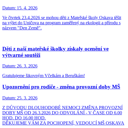
Datum:
15. 4. 2026
Ve čtvrtek 23.4.2026 se mohou děti z Mateřské školy Oskava těšit
na výlet do Uničova na program zaměřený na ekologii a přírodu s
názvem "Den Země".
Děti z naší mateřské školky získaly ocenění ve
výtvarné soutěži
Datum:
26. 3. 2026
Gratulujeme šikovným Včelkám a Beruškám!
Upozornění pro rodiče - změna provozní doby MŠ
Datum:
25. 3. 2026
Z DŮVODU DLOUHODOBÉ NEMOCI ZMĚNA PROVOZNÍ
DOBY MŠ OD 26.3.2026 DO ODVOLÁNÍ - V ČASE OD 6.00
HOD. DO 16.00 HOD.
DĚKUJEME VÁM ZA POCHOPENÍ, VEDOUCÍ MŠ OSKAVA