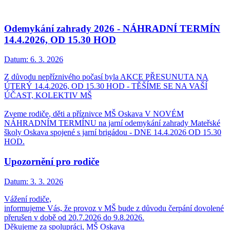
Odemykání zahrady 2026 - NÁHRADNÍ TERMÍN
14.4.2026, OD 15.30 HOD
Datum:
6. 3. 2026
Z důvodu nepříznivého počasí byla AKCE PŘESUNUTA NA
ÚTERÝ 14.4.2026, OD 15.30 HOD - TĚŠÍME SE NA VAŠÍ
ÚČAST, KOLEKTIV MŠ
Zveme rodiče, děti a příznivce MŠ Oskava V NOVÉM
NÁHRADNÍM TERMÍNU na jarní odemykání zahrady Mateřské
školy Oskava spojené s jarní brigádou - DNE 14.4.2026 OD 15.30
HOD.
Upozornění pro rodiče
Datum:
3. 3. 2026
Vážení rodiče,
informujeme Vás, že provoz v MŠ bude z důvodu čerpání dovolené
přerušen v době od 20.7.2026 do 9.8.2026.
Děkujeme za spolupráci, MŠ Oskava