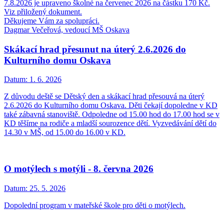
7.8.2026 je upraveno školné na červenec 2026 na částku 170 Kč.
Viz přiložený dokument.
Děkujeme Vám za spolupráci.
Dagmar Večeřová, vedoucí MŠ Oskava
Skákací hrad přesunut na úterý 2.6.2026 do
Kulturního domu Oskava
Datum:
1. 6. 2026
Z důvodu deště se Dětský den a skákací hrad přesouvá na úterý
2.6.2026 do Kulturního domu Oskava. Děti čekají dopoledne v KD
také zábavná stanoviště. Odpoledne od 15.00 hod do 17.00 hod se v
KD těšíme na rodiče a mladší sourozence dětí. Vyzvedávání dětí do
14.30 v MŠ, od 15.00 do 16.00 v KD.
O motýlech s motýli - 8. června 2026
Datum:
25. 5. 2026
Dopolední program v mateřské škole pro děti o motýlech.