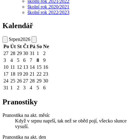
školní rok 2021⁄2022
školní rok 2020⁄2021
školní rok 2022⁄2023
Kalendář
Srpen
2026
Po
Út
St
Čt
Pá
So
Ne
27
28
29
30
31
1
2
3
4
5
6
7
8
9
10
11
12
13
14
15
16
17
18
19
20
21
22
23
24
25
26
27
28
29
30
31
1
2
3
4
5
6
Pranostiky
Pranostika na akt. měsíc
Když v srpnu naprší, tak než se oběd pojí, všecko slunce
vysuší.
Pranostika na akt. den