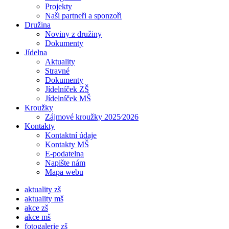
Projekty
Naši partneři a sponzoři
Družina
Noviny z družiny
Dokumenty
Jídelna
Aktuality
Stravné
Dokumenty
Jídelníček ZŠ
Jídelníček MŠ
Kroužky
Zájmové kroužky 2025⁄2026
Kontakty
Kontaktní údaje
Kontakty MŠ
E-podatelna
Napište nám
Mapa webu
aktuality zš
aktuality mš
akce zš
akce mš
fotogalerie zš