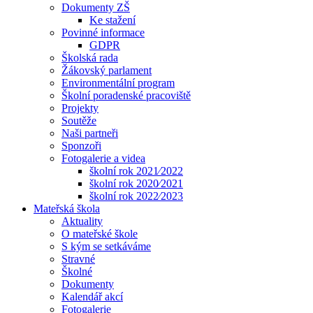
Dokumenty ZŠ
Ke stažení
Povinné informace
GDPR
Školská rada
Žákovský parlament
Environmentální program
Školní poradenské pracoviště
Projekty
Soutěže
Naši partneři
Sponzoři
Fotogalerie a videa
školní rok 2021⁄2022
školní rok 2020⁄2021
školní rok 2022⁄2023
Mateřská škola
Aktuality
O mateřské škole
S kým se setkáváme
Stravné
Školné
Dokumenty
Kalendář akcí
Fotogalerie