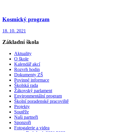
Kosmický program
18. 10. 2021
Základní škola
Aktuality
O škole
Kalendář akcí
Rozvrh hodin
Dokumenty ZŠ
Povinné informace
Školská rada
Žákovský parlament
Environmentální program
Školní poradenské pracoviště
Projekty
Soutěže
Naši partneři
Sponzoři
Fotogalerie a videa