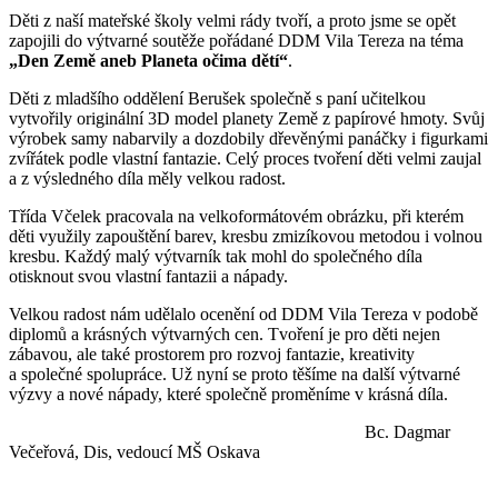
Děti z naší mateřské školy velmi rády tvoří, a proto jsme se opět
zapojili do výtvarné soutěže pořádané DDM Vila Tereza na téma
„Den Země aneb Planeta očima dětí“
.
Děti z mladšího oddělení Berušek společně s paní učitelkou
vytvořily originální 3D model planety Země z papírové hmoty. Svůj
výrobek samy nabarvily a dozdobily dřevěnými panáčky i figurkami
zvířátek podle vlastní fantazie. Celý proces tvoření děti velmi zaujal
a z výsledného díla měly velkou radost.
Třída Včelek pracovala na velkoformátovém obrázku, při kterém
děti využily zapouštění barev, kresbu zmizíkovou metodou i volnou
kresbu. Každý malý výtvarník tak mohl do společného díla
otisknout svou vlastní fantazii a nápady.
Velkou radost nám udělalo ocenění od DDM Vila Tereza v podobě
diplomů a krásných výtvarných cen. Tvoření je pro děti nejen
zábavou, ale také prostorem pro rozvoj fantazie, kreativity
a společné spolupráce. Už nyní se proto těšíme na další výtvarné
výzvy a nové nápady, které společně proměníme v krásná díla.
Bc. Dagmar
Večeřová, Dis, vedoucí MŠ Oskava