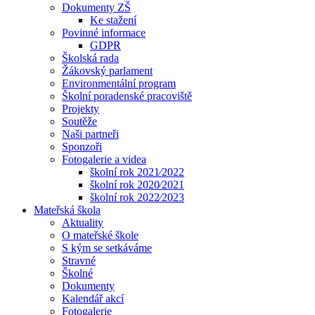
Dokumenty ZŠ
Ke stažení
Povinné informace
GDPR
Školská rada
Žákovský parlament
Environmentální program
Školní poradenské pracoviště
Projekty
Soutěže
Naši partneři
Sponzoři
Fotogalerie a videa
školní rok 2021⁄2022
školní rok 2020⁄2021
školní rok 2022⁄2023
Mateřská škola
Aktuality
O mateřské škole
S kým se setkáváme
Stravné
Školné
Dokumenty
Kalendář akcí
Fotogalerie