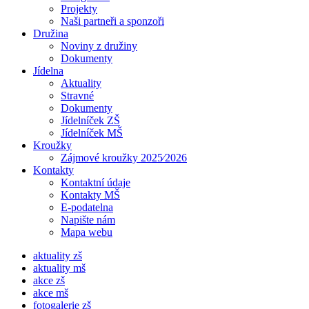
Projekty
Naši partneři a sponzoři
Družina
Noviny z družiny
Dokumenty
Jídelna
Aktuality
Stravné
Dokumenty
Jídelníček ZŠ
Jídelníček MŠ
Kroužky
Zájmové kroužky 2025⁄2026
Kontakty
Kontaktní údaje
Kontakty MŠ
E-podatelna
Napište nám
Mapa webu
aktuality zš
aktuality mš
akce zš
akce mš
fotogalerie zš