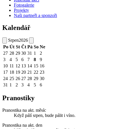
Fotogalerie
Projekty
Naši partneři a sponzoři
Kalendář
Srpen
2026
Po
Út
St
Čt
Pá
So
Ne
27
28
29
30
31
1
2
3
4
5
6
7
8
9
10
11
12
13
14
15
16
17
18
19
20
21
22
23
24
25
26
27
28
29
30
31
1
2
3
4
5
6
Pranostiky
Pranostika na akt. měsíc
Když pálí srpen, bude pálit i víno.
Pranostika na akt. den